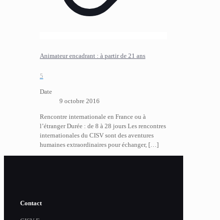
Animateur encadrant : à partir de 21 ans
5
Date
9 octobre 2016
Rencontre internationale en France ou à
l’étranger Durée : de 8 à 28 jours Les rencontres
internationales du CISV sont des aventures
humaines extraordinaires pour échanger,
[…]
Contact