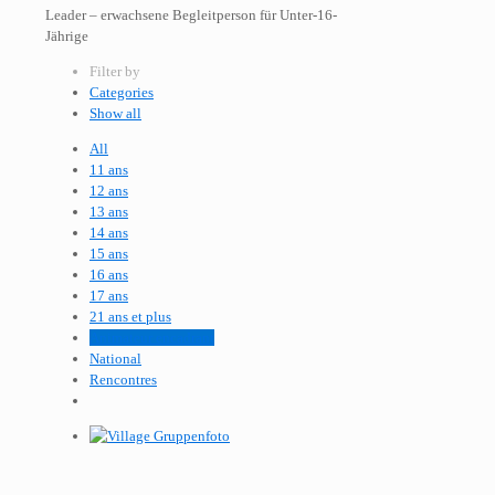
Leader – erwachsene Begleitperson für Unter-16-
Jährige
Filter by
Categories
Show all
All
11 ans
12 ans
13 ans
14 ans
15 ans
16 ans
17 ans
21 ans et plus
Animateur encadrant
National
Rencontres