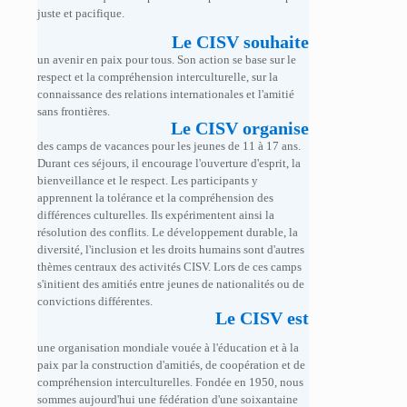
juste et pacifique.
Le CISV souhaite
un avenir en paix pour tous. Son action se base sur le
respect et la compréhension interculturelle, sur la
connaissance des relations internationales et l'amitié
sans frontières.
Le CISV organise
des camps de vacances pour les jeunes de 11 à 17 ans.
Durant ces séjours, il encourage l'ouverture d'esprit, la
bienveillance et le respect. Les participants y
apprennent la tolérance et la compréhension des
différences culturelles. Ils expérimentent ainsi la
résolution des conflits. Le développement durable, la
diversité, l'inclusion et les droits humains sont d'autres
thèmes centraux des activités CISV. Lors de ces camps
s'initient des amitiés entre jeunes de nationalités ou de
convictions différentes.
Le CISV est
une organisation mondiale vouée à l'éducation et à la
paix par la construction d'amitiés, de coopération et de
compréhension interculturelles. Fondée en 1950, nous
sommes aujourd'hui une fédération d'une soixantaine