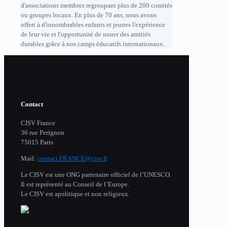
d'associations membres regroupant plus de 200 comités
ou groupes locaux. En plus de 70 ans, nous avons
offert à d'innombrables enfants et jeunes l'expérience
de leur vie et l'opportunité de nouer des amitiés
durables grâce à nos camps éducatifs internationaux.
Contact
CISV France
36 rue Perignon
75015 Paris
Mail:
contact.FRANCE@cisv.fr
Le CISV est une ONG partenaire officiel de l’UNESCO.
Il est représenté au Conseil de l’Europe.
Le CISV est apolitique et non religieux.