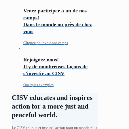
Venez participer à un de nos
camps!
Dans le monde ou près de chez
vous
Cliquez pour voir nos camps
Rejoignez nous!
Il y de nombreuses façons de
s’investir au CISV
Quelques exemples
CISV educates and inspires
action for a more just and
peaceful world.
Le CISV éduque et inspire l'action pour un monde plus