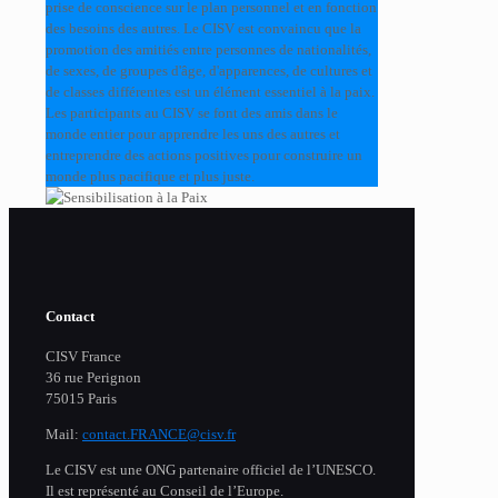
prise de conscience sur le plan personnel et en fonction
des besoins des autres. Le CISV est convaincu que la
promotion des amitiés entre personnes de nationalités,
de sexes, de groupes d'âge, d'apparences, de cultures et
de classes différentes est un élément essentiel à la paix.
Les participants au CISV se font des amis dans le
monde entier pour apprendre les uns des autres et
entreprendre des actions positives pour construire un
monde plus pacifique et plus juste.
Contact
CISV France
36 rue Perignon
75015 Paris
Mail:
contact.FRANCE@cisv.fr
Le CISV est une ONG partenaire officiel de l’UNESCO.
Il est représenté au Conseil de l’Europe.