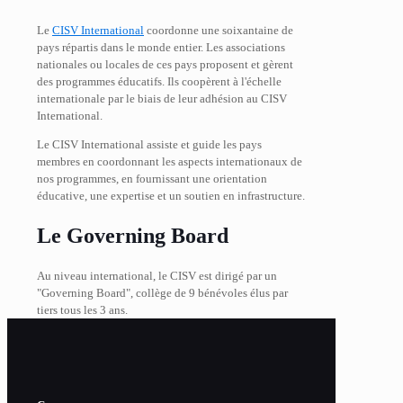
Le
CISV International
coordonne une soixantaine de
pays répartis dans le monde entier. Les associations
nationales ou locales de ces pays proposent et gèrent
des programmes éducatifs. Ils coopèrent à l'échelle
internationale par le biais de leur adhésion au CISV
International.
Le CISV International assiste et guide les pays
membres en coordonnant les aspects internationaux de
nos programmes, en fournissant une orientation
éducative, une expertise et un soutien en infrastructure.
Le Governing Board
Au niveau international, le CISV est dirigé par un
"Governing Board", collège de 9 bénévoles élus par
tiers tous les 3 ans.