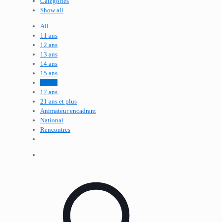
Categories
Show all
All
11 ans
12 ans
13 ans
14 ans
15 ans
16 ans
17 ans
21 ans et plus
Animateur encadrant
National
Rencontres