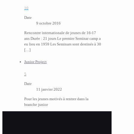
10
Date
9 octobre 2016
Rencontre internationale de jeunes de 16-17
ans Durée : 21 jours Le premier Seminar camp a
eu lieu en 1959 Les Seminars sont destinés à 30
[…]
Junior Project
5
Date
11 janvier 2022
Pour les jeunes motivés à rentrer dans la
branche junior