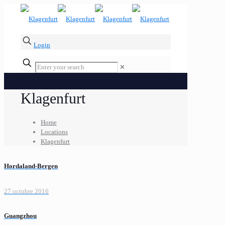
Login
✕
Klagenfurt
Home
Locations
Klagenfurt
Hordaland-Bergen
27 octobre 2016
Guangzhou