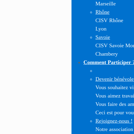
Marseille
Rhône
CISV Rhône
Lyon
Savoie
CISV Savoie Mon
Chambery
Comment Participer 
Devenir bénévole 
Vous souhaitez vi
Vous aimez travai
Vous faire des am
Ceci est pour vou
Rejoignez-nous !
Notre association 