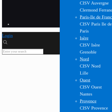
CISV Auvergne
Clermond Ferran
Paris-Ile de Fran
CISV Paris Ile de
Paris
Login
Isère
CISV Isère
Grenoble
Nord
CISV Nord
Lille
Ouest
CISV Ouest
Nantes
Provence
CISV Provence