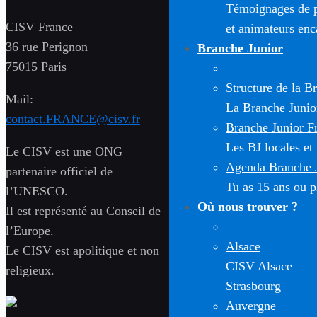
Témoignages de pa
CISV France
et animateurs enc
36 rue Perignon
Branche Junior
75015 Paris
Structure de la B
Mail:
La Branche Junior 
contact.FRANCE@cisv.fr
Branche Junior F
Les BJ locales et
Le CISV est une ONG
Agenda Branche 
partenaire officiel de
Tu as 15 ans ou pl
l’UNESCO.
Où nous trouver ?
Il est représenté au Conseil de
l’Europe.
Alsace
Le CISV est apolitique et non
CISV Alsace
religieux.
Strasbourg
Auvergne