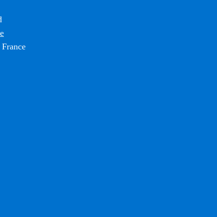
d
ce
 France