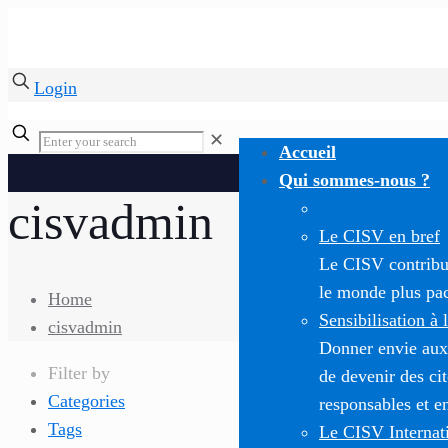
Login
✕
Accueil
Qui sommes-nous ?
cisvadmin
Le CISV en bref
Le CISV contribue
le monde plus paci
Home
Sensibilisation à 
cisvadmin
Donner envie aux
Filter by
de devenir des c
Categories
responsables et e
Tags
Le CISV Internat