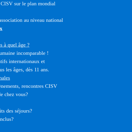
 CISV sur le plan mondial
ssociation au niveau national
x
 à quel âge ?
umaine incomparable !
tifs internationaux et
us les âges, dès 11 ans.
nales
vènements, rencontres CISV
de chez vous?
ûts des séjours?
inclus?