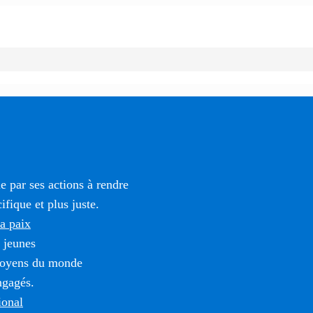
 par ses actions à rendre
fique et plus juste.
la paix
 jeunes
itoyens du monde
ngagés.
ional