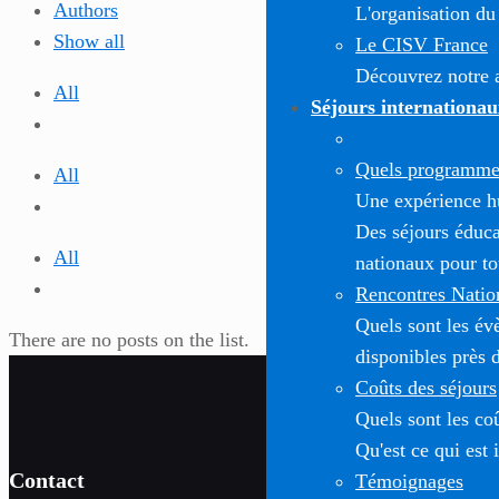
Authors
L'organisation du
Show all
Le CISV France
Découvrez notre a
All
Séjours internationau
Quels programmes
All
Une expérience h
Des séjours éduca
All
nationaux pour to
Rencontres Natio
Quels sont les é
There are no posts on the list.
disponibles près 
Coûts des séjours
Quels sont les co
Qu'est ce qui est 
Contact
Témoignages