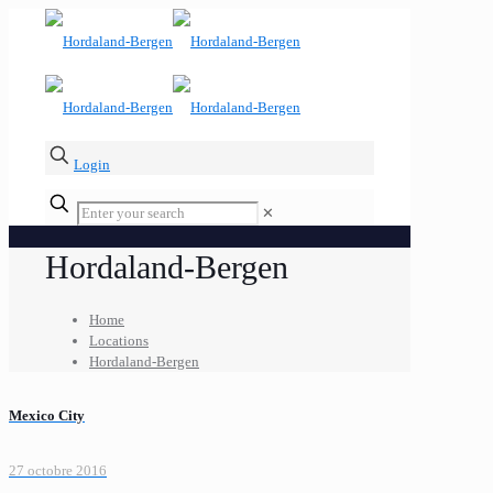
Login
✕
Hordaland-Bergen
Home
Locations
Hordaland-Bergen
Mexico City
27 octobre 2016