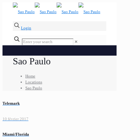
Login
✕
Sao Paulo
Home
Locations
Sao Paulo
Telemark
10 février 2017
Miami/Florida