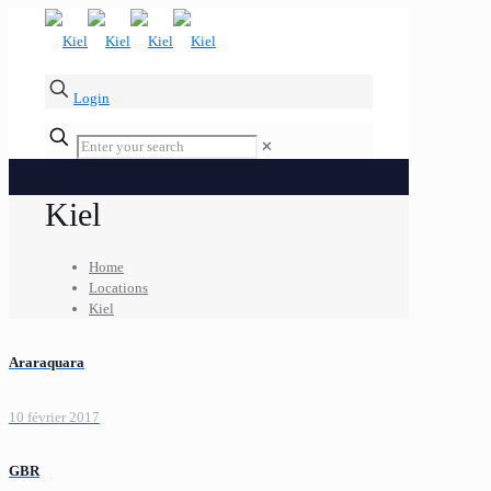
Login
✕
Kiel
Home
Locations
Kiel
Araraquara
10 février 2017
GBR