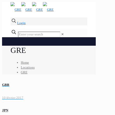
Login
✕
GRE
Home
Locations
GRE
GBR
10 février 2017
JPN