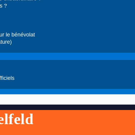
s ?
ur le bénévolat
ture)
ficiels
elfeld