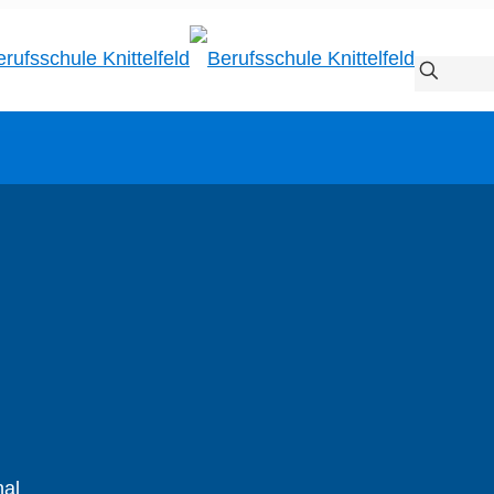
Lo
nal