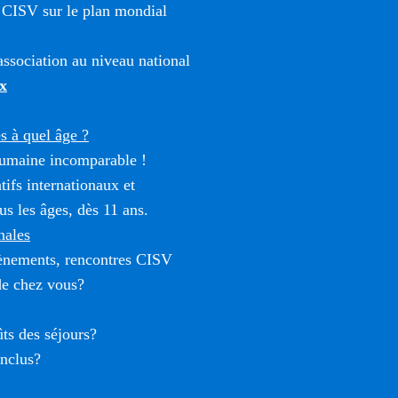
 CISV sur le plan mondial
ssociation au niveau national
x
 à quel âge ?
umaine incomparable !
tifs internationaux et
us les âges, dès 11 ans.
nales
vènements, rencontres CISV
de chez vous?
ûts des séjours?
inclus?