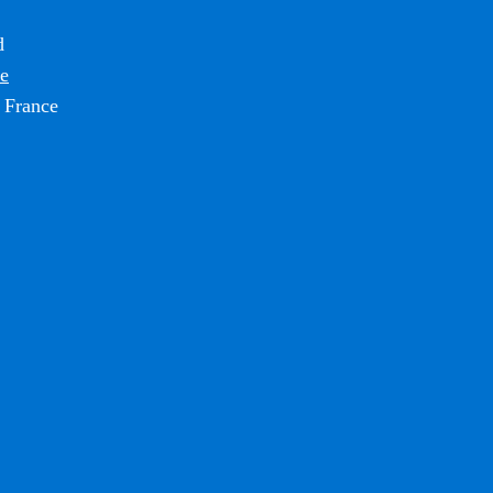
d
ce
 France