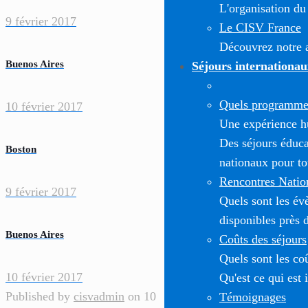
L'organisation du
9 février 2017
Le CISV France
Découvrez notre a
Buenos Aires
Séjours internationau
Quels programmes
10 février 2017
Une expérience h
Des séjours éduca
Boston
nationaux pour to
Rencontres Natio
9 février 2017
Quels sont les é
disponibles près 
Buenos Aires
Coûts des séjours
Quels sont les co
10 février 2017
Qu'est ce qui est 
Published by
cisvadmin
on
10
Témoignages