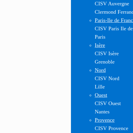
CISV Auvergne
Clermond Ferran
Paris-Ile de Fran
CISV Paris Ile de
Paris
Isère
CISV Isère
Grenoble
Nord
CISV Nord
Lille
Ouest
CISV Ouest
Nantes
Provence
CISV Provence