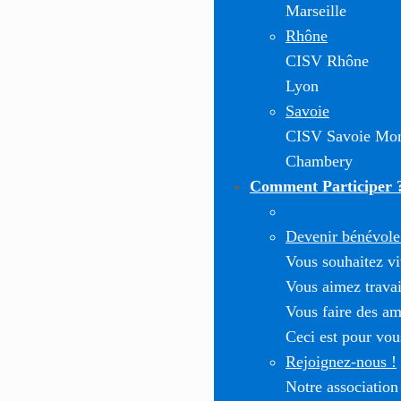
Marseille
Rhône
CISV Rhône
Lyon
Savoie
CISV Savoie Mon
Chambery
Comment Participer 
Devenir bénévole 
Vous souhaitez vi
Vous aimez travai
Vous faire des am
Ceci est pour vou
Rejoignez-nous !
Notre association 