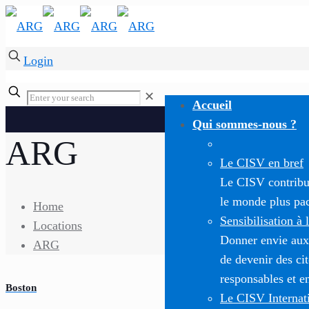
Login
✕
Accueil
Qui sommes-nous ?
ARG
Le CISV en bref
Le CISV contribue
le monde plus paci
Home
Sensibilisation à 
Locations
Donner envie aux
ARG
de devenir des c
responsables et e
Boston
Le CISV Internat