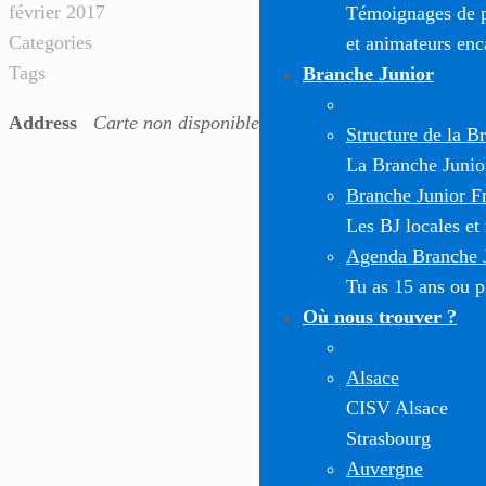
février 2017
Témoignages de pa
Categories
et animateurs enc
Tags
Branche Junior
Address
Carte non disponible
Structure de la B
La Branche Junior 
Branche Junior F
Les BJ locales et
Agenda Branche 
Tu as 15 ans ou pl
Où nous trouver ?
Alsace
CISV Alsace
Strasbourg
Auvergne