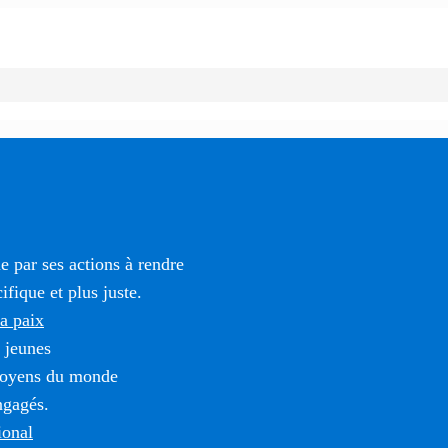
 par ses actions à rendre
fique et plus juste.
la paix
 jeunes
itoyens du monde
ngagés.
ional