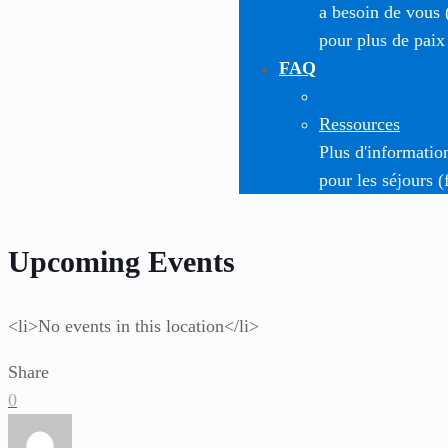
a besoin de vous 
pour plus de paix
FAQ
Ressources
Plus d'informatio
pour les séjours (
Upcoming Events
<li>No events in this location</li>
Share
0