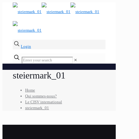
Login
✕
steiermark_01
Home
Qui sommes-nous?
Le CISV international
steiermark_01