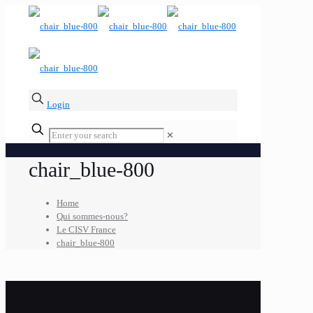
Login
✕
chair_blue-800
Home
Qui sommes-nous?
Le CISV France
chair_blue-800