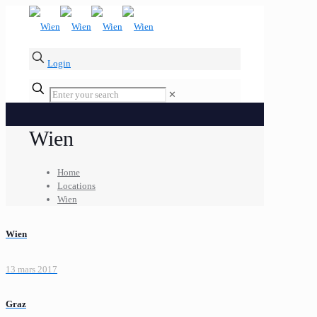
Login
✕
Wien
Home
Locations
Wien
Wien
13 mars 2017
Graz