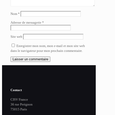
Nom
*
Adresse de messagerie
*
Site web
Enregistrer mon nom, mon e-mail et mon site web
dans le navigateur pour mon prochain commentaire.
Contact
CISV France
36 rue Perignon
75015 Paris