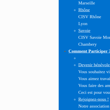
Marseille
Rhône
CISV Rhône
Lyon
Savoie
CISV Savoie Mon
Chambery
Comment Participer 
Devenir bénévole 
Vous souhaitez vi
Vous aimez travai
Vous faire des am
Ceci est pour vou
Rejoignez-nous !
Notre association 