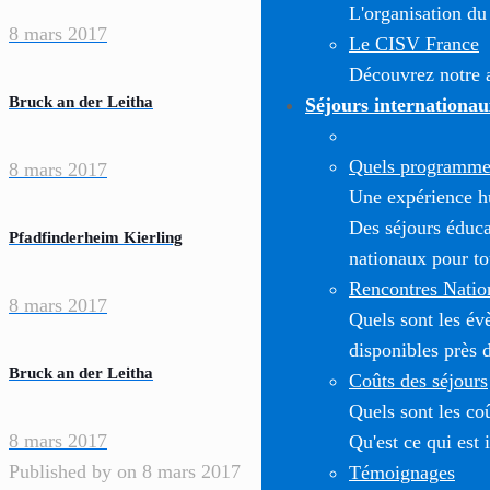
L'organisation du
8 mars 2017
Le CISV France
Découvrez notre a
Bruck an der Leitha
Séjours internationau
Quels programmes
8 mars 2017
Une expérience h
Des séjours éduca
Pfadfinderheim Kierling
nationaux pour to
Rencontres Natio
8 mars 2017
Quels sont les é
disponibles près 
Bruck an der Leitha
Coûts des séjours
Quels sont les co
8 mars 2017
Qu'est ce qui est 
Published by
on
8 mars 2017
Témoignages