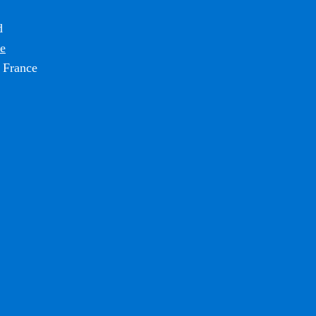
d
ce
 France