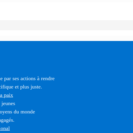
 par ses actions à rendre
fique et plus juste.
la paix
 jeunes
itoyens du monde
ngagés.
ional