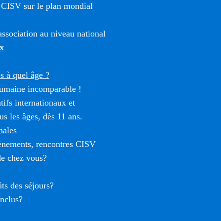
 CISV sur le plan mondial
ssociation au niveau national
x
 à quel âge ?
umaine incomparable !
tifs internationaux et
us les âges, dès 11 ans.
nales
vènements, rencontres CISV
de chez vous?
ûts des séjours?
inclus?