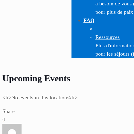
a besoin de vous 
pour plus de paix
FAQ
Ressources
Plus d'informatio
pour les séjours (
Upcoming Events
<li>No events in this location</li>
Share
0