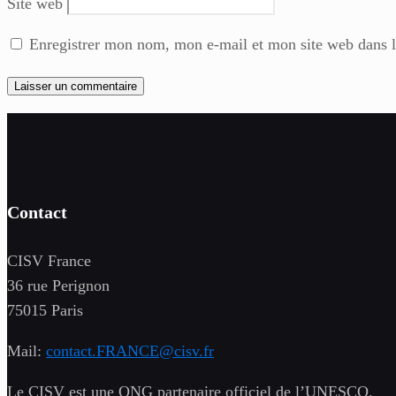
Site web
Enregistrer mon nom, mon e-mail et mon site web dans 
Contact
CISV France
36 rue Perignon
75015 Paris
Mail:
contact.FRANCE@cisv.fr
Le CISV est une ONG partenaire officiel de l’UNESCO.