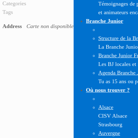
Categories
Témoignages de pa
Tags
et animateurs enc
Branche Junior
Address
Carte non disponible
Structure de la B
La Branche Junior 
Branche Junior F
Les BJ locales et
Agenda Branche 
Tu as 15 ans ou pl
Où nous trouver ?
Alsace
CISV Alsace
Strasbourg
Auvergne