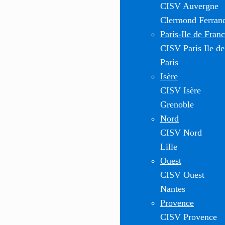
CISV Auvergne
Clermond Ferran
Paris-Ile de Fran
CISV Paris Ile de
Paris
Isère
CISV Isère
Grenoble
Nord
CISV Nord
Lille
Ouest
CISV Ouest
Nantes
Provence
CISV Provence