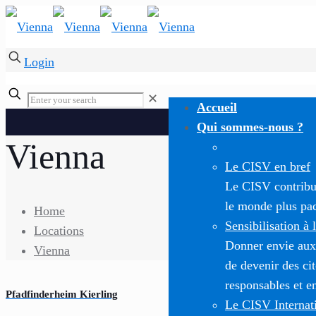
Login
✕
Accueil
Qui sommes-nous ?
Vienna
Le CISV en bref
Le CISV contribue
le monde plus paci
Home
Sensibilisation à 
Locations
Donner envie aux
Vienna
de devenir des c
responsables et e
Pfadfinderheim Kierling
Le CISV Internat