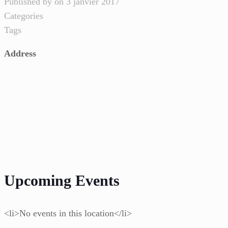
Published by
on
3 janvier 2017
Categories
Tags
Address
Upcoming Events
<li>No events in this location</li>