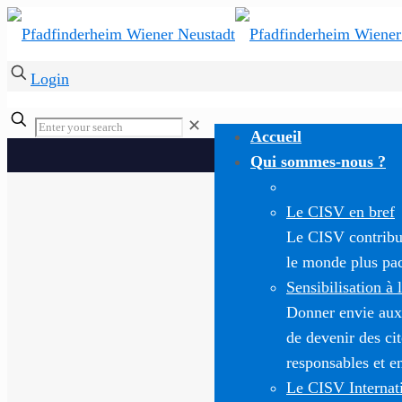
Login
✕
Accueil
Qui sommes-nous ?
Le CISV en bref
Le CISV contribue
le monde plus paci
Sensibilisation à 
Donner envie aux
de devenir des c
responsables et e
Le CISV Internat