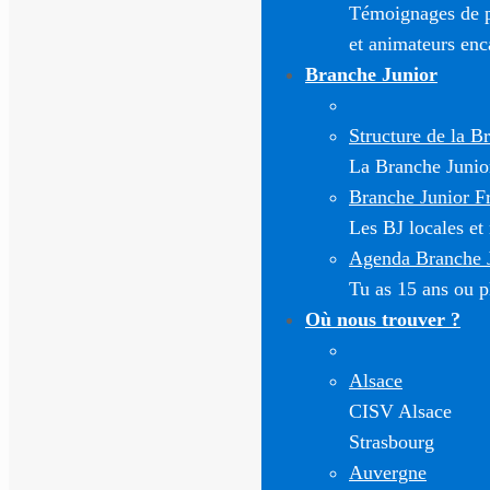
Témoignages de pa
et animateurs enc
Branche Junior
Structure de la B
La Branche Junior 
Branche Junior F
Les BJ locales et
Agenda Branche 
Tu as 15 ans ou pl
Où nous trouver ?
Alsace
CISV Alsace
Strasbourg
Auvergne