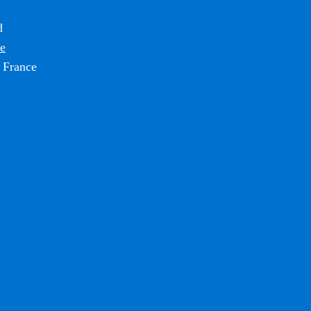
d
ce
 France