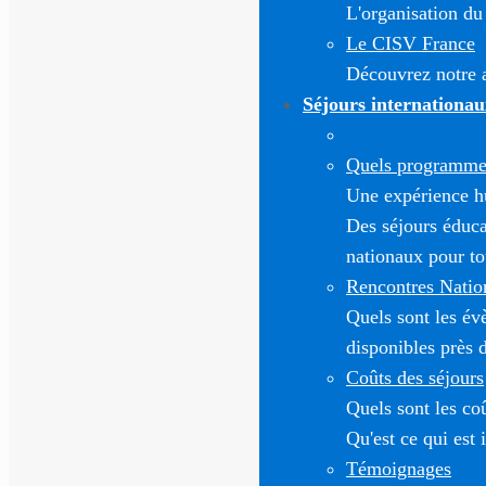
L'organisation du
Le CISV France
Découvrez notre a
Séjours internationau
Quels programmes
Une expérience h
Des séjours éduca
nationaux pour to
Rencontres Natio
Quels sont les é
disponibles près 
Coûts des séjours
Quels sont les co
Qu'est ce qui est 
Témoignages