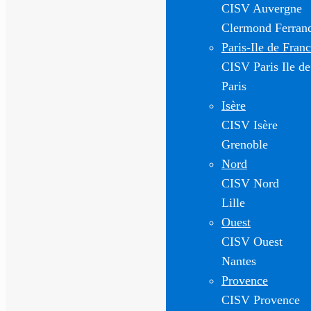
CISV Auvergne
Clermond Ferran
Paris-Ile de Fran
CISV Paris Ile de
Paris
Isère
CISV Isère
Grenoble
Nord
CISV Nord
Lille
Ouest
CISV Ouest
Nantes
Provence
CISV Provence