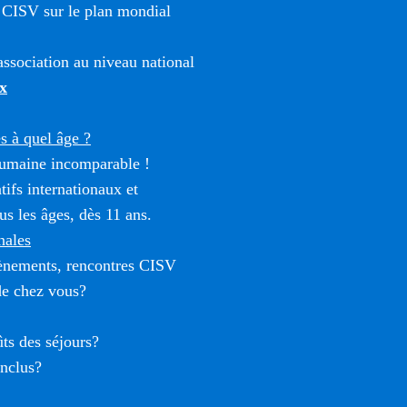
 CISV sur le plan mondial
ssociation au niveau national
x
 à quel âge ?
umaine incomparable !
tifs internationaux et
us les âges, dès 11 ans.
nales
vènements, rencontres CISV
de chez vous?
ûts des séjours?
inclus?