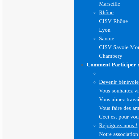
Marseille
Rhône
CISV Rhône
Lyon
Savoie
CISV Savoie Mon
Chambery
Comment Participer 
Devenir bénévole 
Vous souhaitez vi
Vous aimez travai
Vous faire des am
Ceci est pour vou
Rejoignez-nous !
Notre association 