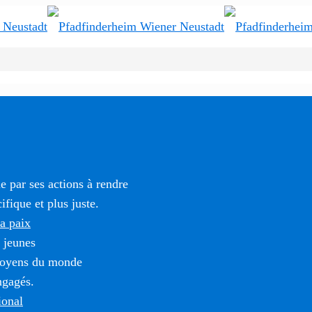
 par ses actions à rendre
fique et plus juste.
la paix
 jeunes
itoyens du monde
ngagés.
ional