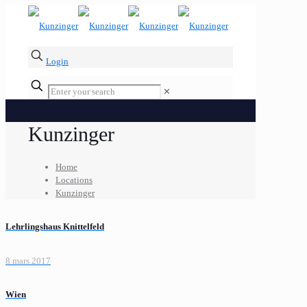
Login
✕
Kunzinger
Home
Locations
Kunzinger
Lehrlingshaus Knittelfeld
8 mars 2017
Wien