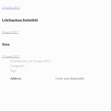
13 mars 2017
Lehrlingshaus Knittelfeld
8 mars 2017
Wien
13 mars 2017
Published by
on
13 mars 2017
Categories
Tags
Address
Carte non disponible