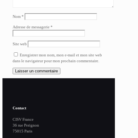
Nom
*
Adresse de messagerie
*
Site web
Enregistrer mon nom, mon e-mail et mon site web
dans le navigateur pour mon prochain commentaire.
Contact
CISV France
36 rue Perignon
75015 Paris