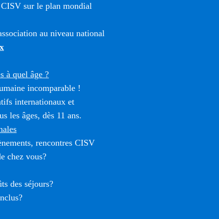
 CISV sur le plan mondial
ssociation au niveau national
x
 à quel âge ?
umaine incomparable !
tifs internationaux et
us les âges, dès 11 ans.
nales
vènements, rencontres CISV
de chez vous?
ûts des séjours?
inclus?