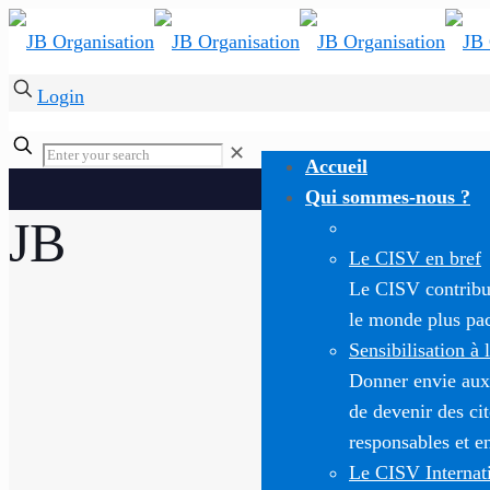
Login
✕
Accueil
Qui sommes-nous ?
JB
Le CISV en bref
Le CISV contribue
le monde plus paci
Sensibilisation à 
Donner envie aux
de devenir des c
responsables et e
Le CISV Internat