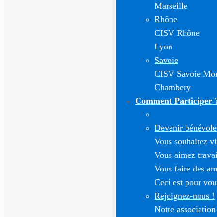
Marseille
Rhône
CISV Rhône
Lyon
Savoie
CISV Savoie Mon
Chambery
Comment Participer 
Devenir bénévole 
Vous souhaitez vi
Vous aimez travai
Vous faire des am
Ceci est pour vou
Rejoignez-nous !
Notre association 