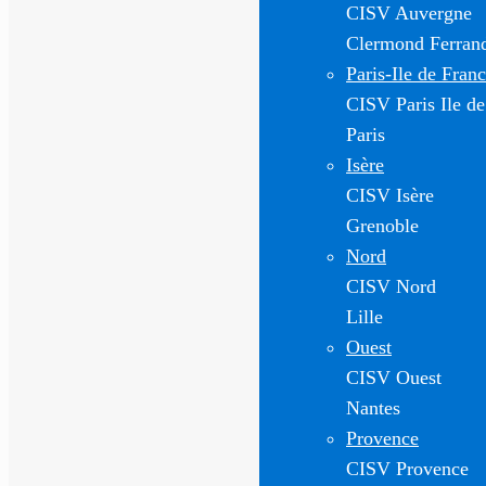
CISV Auvergne
Clermond Ferran
Paris-Ile de Fran
CISV Paris Ile de
Paris
Isère
CISV Isère
Grenoble
Nord
CISV Nord
Lille
Ouest
CISV Ouest
Nantes
Provence
CISV Provence