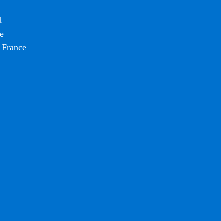
d
ce
 France