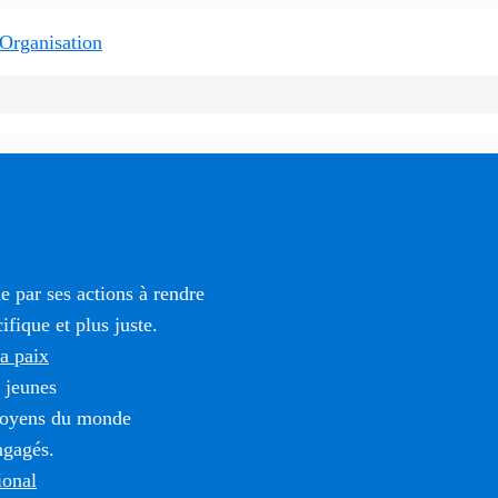
 par ses actions à rendre
fique et plus juste.
la paix
 jeunes
itoyens du monde
ngagés.
ional