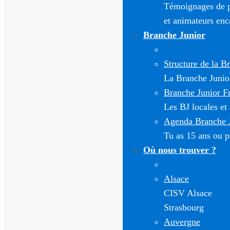
Témoignages de pa
et animateurs enc
Branche Junior
Structure de la B
La Branche Junior 
Branche Junior F
Les BJ locales et
Agenda Branche 
Tu as 15 ans ou pl
Où nous trouver ?
Alsace
CISV Alsace
Strasbourg
Auvergne