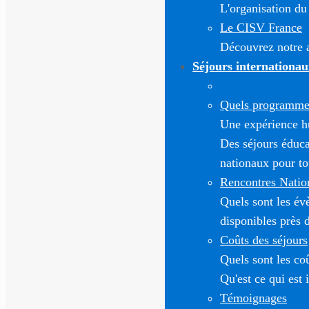
L'organisation du
Le CISV France
Découvrez notre a
Séjours internationau
Quels programmes
Une expérience h
Des séjours éduca
nationaux pour to
Rencontres Natio
Quels sont les é
disponibles près 
Coûts des séjours
Quels sont les co
Qu'est ce qui est 
Témoignages