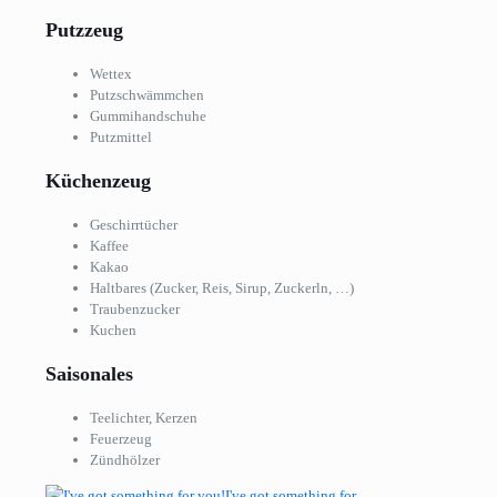
Putzzeug
Wettex
Putzschwämmchen
Gummihandschuhe
Putzmittel
Küchenzeug
Geschirrtücher
Kaffee
Kakao
Haltbares (Zucker, Reis, Sirup, Zuckerln, …)
Traubenzucker
Kuchen
Saisonales
Teelichter, Kerzen
Feuerzeug
Zündhölzer
I've got something for