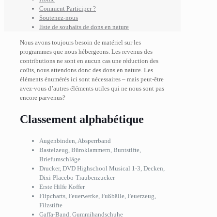
Comment Participer ?
Soutenez-nous
liste de souhaits de dons en nature
Nous avons toujours besoin de matériel sur les
programmes que nous hébergeons. Les revenus des
contributions ne sont en aucun cas une réduction des
coûts, nous attendons donc des dons en nature. Les
éléments énumérés ici sont nécessaires – mais peut-être
avez-vous d’autres éléments utiles qui ne nous sont pas
encore parvenus?
Classement alphabétique
Augenbinden, Absperrband
Bastelzeug, Büroklammern, Buntstifte,
Briefumschläge
Drucker, DVD Highschool Musical 1-3, Decken,
Dixi-Placebo-Traubenzucker
Erste Hilfe Koffer
Flipcharts, Feuerwerke, Fußbälle, Feuerzeug,
Filzstifte
Gaffa-Band, Gummihandschuhe