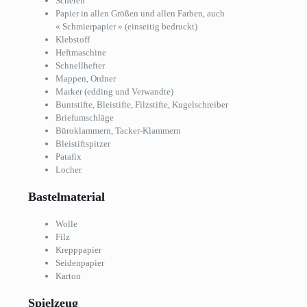
Scheren
Papier in allen Größen und allen Farben, auch
« Schmierpapier » (einseitig bedruckt)
Klebstoff
Heftmaschine
Schnellhefter
Mappen, Ordner
Marker (edding und Verwandte)
Buntstifte, Bleistifte, Filzstifte, Kugelschreiber
Briefumschläge
Büroklammern, Tacker-Klammern
Bleistiftspitzer
Patafix
Locher
Bastelmaterial
Wolle
Filz
Krepppapier
Seidenpapier
Karton
Spielzeug