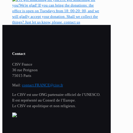
you!
We're glad! If you can bring the donations: the
office is open on Tuesdays from 18: 00-20: 00, and we
will gladly accept your donation. Shall we collect the
things? Just let us know, please.
contact us
Contact
CISV France
36 rue Perignon
75015 Paris
Mail:
contact.FRANCE@cisv.fr
Le CISV est une ONG partenaire officiel de l’UNESCO.
Il est représenté au Conseil de l’Europe.
Le CISV est apolitique et non religieux.