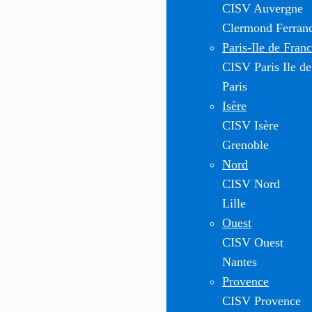
CISV Auvergne
Clermond Ferran
Paris-Ile de Fran
CISV Paris Ile de
Paris
Isère
CISV Isère
Grenoble
Nord
CISV Nord
Lille
Ouest
CISV Ouest
Nantes
Provence
CISV Provence