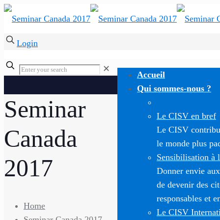
Login
✕
Accueil
Qui sommes-nous ?
Seminar
Le CISV en bref
Canada
Le CISV contribue
le monde plus paci
Sensibilisation à 
2017
Donner envie aux
de devenir des c
responsables et e
Home
Le CISV Internat
Seminar Canada 2017