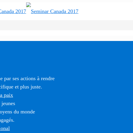
 par ses actions à rendre
fique et plus juste.
la paix
 jeunes
itoyens du monde
ngagés.
ional