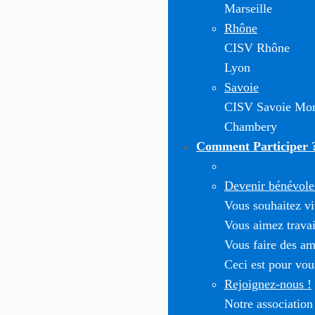
Marseille
Rhône
CISV Rhône
Lyon
Savoie
CISV Savoie Mon
Chambery
Comment Participer 
Devenir bénévole 
Vous souhaitez vi
Vous aimez travai
Vous faire des am
Ceci est pour vou
Rejoignez-nous !
Notre association 