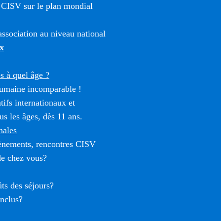
 CISV sur le plan mondial
ssociation au niveau national
x
 à quel âge ?
umaine incomparable !
tifs internationaux et
us les âges, dès 11 ans.
nales
vènements, rencontres CISV
de chez vous?
ûts des séjours?
inclus?