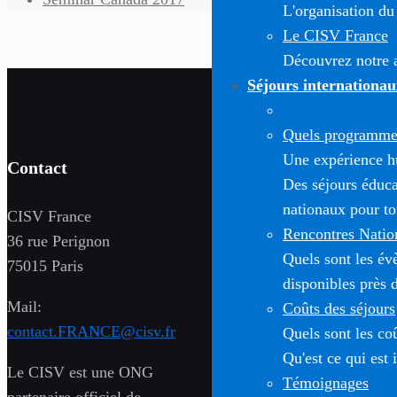
L'organisation du
Le CISV France
Découvrez notre a
Séjours internationau
Quels programmes
Une expérience h
Contact
Des séjours éduca
nationaux pour to
CISV France
Rencontres Natio
36 rue Perignon
Quels sont les é
75015 Paris
disponibles près 
Mail:
Coûts des séjours
contact.FRANCE@cisv.fr
Quels sont les co
Qu'est ce qui est 
Le CISV est une ONG
Témoignages