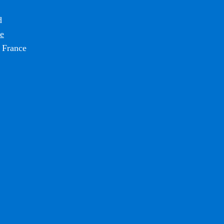
d
ce
 France