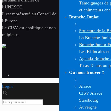
partenaire officiel de
Témoignages de pa
l’UNESCO.
et animateurs enc
Il est représenté au Conseil de
Branche Junior
l’Europe.
Le CISV est apolitique et non
Structure de la B
religieux.
La Branche Junior 
Branche Junior F
Les BJ locales et
Agenda Branche 
Tu as 15 ans ou pl
Où nous trouver ?
Alsace
Login
CISV Alsace
Strasbourg
Auvergne