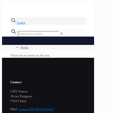
Login
✕
Home
There are no posts on the list.
Contact
CISV France
36 rue Perignon
75015 Paris
Mail:
contact.FRANCE@cisv.fr