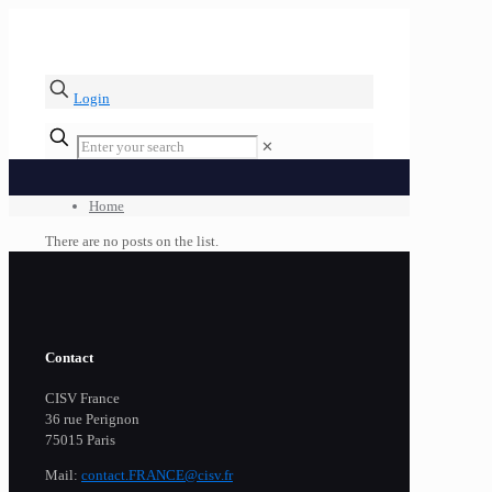
Login
✕
Home
There are no posts on the list.
Contact
CISV France
36 rue Perignon
75015 Paris
Mail:
contact.FRANCE@cisv.fr